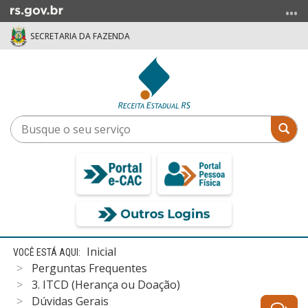
Ir
para
SECRETARIA DA FAZENDA
o
conteúdo
Ir
para
o
menu
Busque
Bus
Ir
o
para
seu
a
serviço
busca
Início
Inicial
do
Perguntas Frequentes
conteúdo
3. ITCD (Herança ou Doação)
Dúvidas Gerais