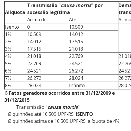
Transmissão "
causa mortis
" por
Dema
Alíquota
sucessão legítima
tran
Acima de
Até
Acima
Isento
0
10.509
1%
10.509
14.012
2%
14.012
17.515
3%
17.515
21.018
4%
21.018
22.769
21.01
5%
22.769
24.521
22.76
6%
24.521
26.272
24.52
7%
26.272
28.024
26.27
8%
28.024
Infinito
28.02
I)
Fatos geradores ocorridos entre 31/12/2009 e
31/12/2015
·
Transmissão “
causa mortis
”:
Ø quinhões até 10.509 UPF-RS:
ISENTO
Ø quinhões acima de 10.509 UPF-RS: alíquota de 4%