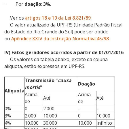
·
Por
doação
:
3%
.
Ver os
artigos 18 e 19 da Lei 8.821/89
.
O valor atualizado da UPF-RS (Unidade Padrão Fiscal
do Estado do Rio Grande do Sul) pode ser obtido
no
Apêndice XXIV da Instrução Normativa 45/98
.
IV) Fatos geradores ocorridos a partir de 01/01/2016
Os valores da tabela abaixo, exceto da coluna
alíquota, estão expressos em UPF-RS.
Transmissão "
causa
Doação
mortis
"
Alíquota
Acima
Acima
Até
Até
de
de
0%
0
2.000
-
-
3%
2.000
10.000
0
10.000
4%
10.000
30.000
10.000
Infinito