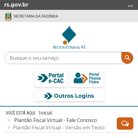
Ir
para
SECRETARIA DA FAZENDA
o
conteúdo
Ir
para
o
menu
Busque
Bus
Ir
o
para
seu
a
serviço
busca
Início
Inicial
do
Plantão Fiscal Virtual - Fale Conosco
conteúdo
Plantão Fiscal Virtual - Versão em Texto