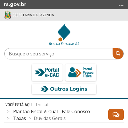
Ir
para
SECRETARIA DA FAZENDA
o
conteúdo
Ir
para
o
menu
Busque
Bus
Ir
o
para
seu
a
serviço
busca
Início
Inicial
do
Plantão Fiscal Virtual - Fale Conosco
conteúdo
Taxas
Dúvidas Gerais