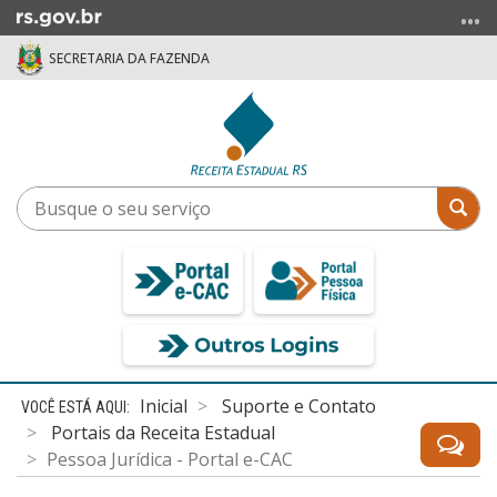
Ir
para
SECRETARIA DA FAZENDA
o
conteúdo
Ir
para
o
menu
Busque
Bus
Ir
o
para
seu
a
serviço
busca
Início
Inicial
Suporte e Contato
do
Portais da Receita Estadual
conteúdo
Pessoa Jurídica - Portal e-CAC