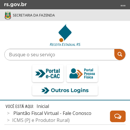
Ir
para
SECRETARIA DA FAZENDA
o
conteúdo
Ir
para
o
menu
Busque
Bus
Ir
o
para
seu
a
serviço
busca
Início
Inicial
do
Plantão Fiscal Virtual - Fale Conosco
conteúdo
ICMS (PJ e Produtor Rural)