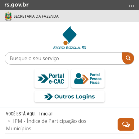
Ir
para
SECRETARIA DA FAZENDA
o
conteúdo
Ir
para
o
menu
Busque
Bus
Ir
o
para
seu
a
serviço
busca
Início
Inicial
do
IPM - Índice de Participação dos
conteúdo
Municípios