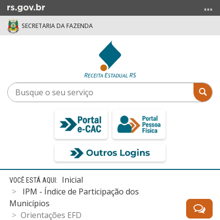
Ir
para
SECRETARIA DA FAZENDA
o
conteúdo
Ir
para
o
menu
Busque
Bus
Ir
o
para
seu
a
serviço
busca
Início
Inicial
do
IPM - Índice de Participação dos
conteúdo
Municípios
Orientações EFD