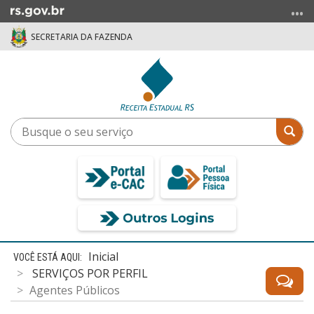
Ir
para
SECRETARIA DA FAZENDA
o
conteúdo
Ir
para
o
menu
Busque
Bus
Ir
o
para
seu
a
serviço
busca
Início
Inicial
do
SERVIÇOS POR PERFIL
conteúdo
Agentes Públicos