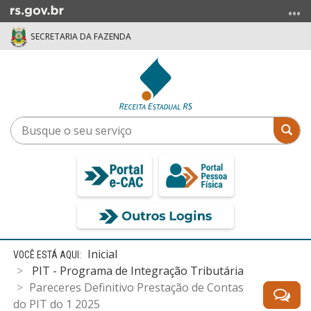
Ir
para
SECRETARIA DA FAZENDA
o
conteúdo
Ir
para
o
menu
Busque
Bus
Ir
o
para
seu
a
serviço
busca
Início
Inicial
do
PIT - Programa de Integração Tributária
conteúdo
Pareceres Definitivo Prestação de Contas
do PIT do 1 2025