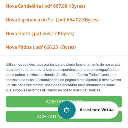
Nova Candelária (.pdf 667,88 KBytes)
Nova Esperanca do Sul (.pdf 664,02 KBytes)
Nova Hartz (.pdf 664,17 KBytes)
Nova Pádua (.pdf 666,23 KBytes)
Nova Palma (.pdf 667,56 KBytes)
Utilizamos cookies necessários para o pleno funcionamento do nosso site,
para aprimorar e personalizar sua experiência durante a navegação, bem
Nova Petrópolis (.pdf 665,97 KBytes)
como outros cookies adicionais. Ao clicar em "Aceitar Todos", você terá
acesso a todas as funcionalidades da página e nos ajudará a desenvolver
um site cada vez melhor. Você pode encontrar mais informações sobre
Nova Prata (.pdf 665,59 KBytes)
quais cookies estamos utilizando no nosso
Aviso de Cookies
.
ACEITAR TODOS
Nova Ramada (.pdf 666,55 KBytes)
Assistente Virtual
Nova Roma do Sul (.pdf 666,21 KBytes)
ACEITAR NECESSÁRIOS