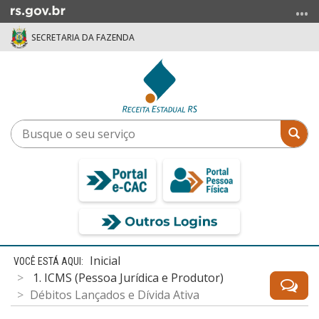
Ir
para
SECRETARIA DA FAZENDA
o
conteúdo
Ir
para
o
menu
Busque
Bus
Ir
o
para
seu
a
serviço
busca
Início
Inicial
do
1. ICMS (Pessoa Jurídica e Produtor)
conteúdo
Débitos Lançados e Dívida Ativa