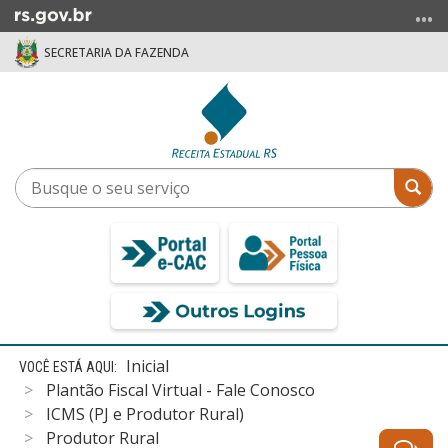
Ir
para
SECRETARIA DA FAZENDA
o
conteúdo
Ir
para
o
menu
Busque
Bus
Ir
o
para
seu
a
serviço
busca
Início
Inicial
do
Plantão Fiscal Virtual - Fale Conosco
conteúdo
ICMS (PJ e Produtor Rural)
Produtor Rural