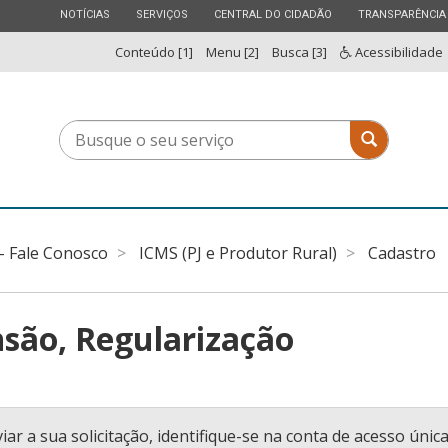
ESTADO
ESTADO
ESTADO
ESTADO
NOTÍCIAS
SERVIÇOS
CENTRAL DO CIDADÃO
TRANSPARÊNCIA
Conteúdo [1]
Menu [2]
Busca [3]
Acessibilidade
Busque
Busque o 
o
seu
serviço
 - Fale Conosco
ICMS (PJ e Produtor Rural)
Cadastro
são, Regularização
iar a sua solicitação, identifique-se na conta de acesso únic