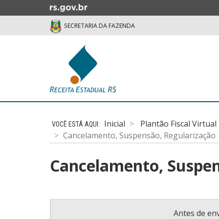
Ir
para
SECRETARIA DA FAZENDA
o
conteúdo
Ir
para
o
menu
Ir
Início
para
do
a
Inicial
Plantão Fiscal Virtual
conteúdo
busca
Cancelamento, Suspensão, Regularização
Cancelamento, Suspen
Antes de env