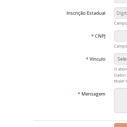
Inscrição Estadual
Campo 
Obrigatór
CNPJ
Campo 
Obrigatór
Vínculo
O atend
Dados 
titula
Obrigatór
Mensagem