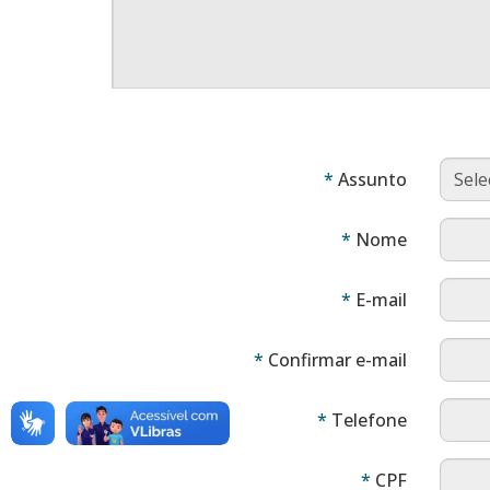
Obrigatór
Assunto
Obrigatór
Nome
Obrigatór
E-mail
Obrigatór
Confirmar e-mail
Obrigatór
Telefone
Obrigatór
CPF