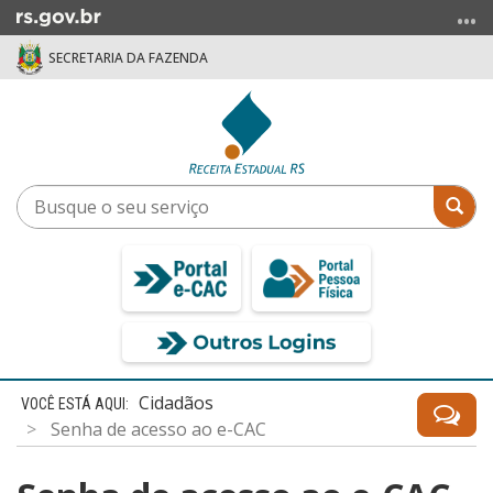
Ir
para
SECRETARIA DA FAZENDA
o
conteúdo
Ir
para
o
menu
Busque
Bus
Ir
o
para
seu
a
serviço
busca
Início
Cidadãos
do
Senha de acesso ao e-CAC
conteúdo