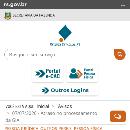
Ir
para
SECRETARIA DA FAZENDA
o
conteúdo
Ir
para
o
menu
Busque
Bus
Ir
o
para
seu
a
serviço
busca
Início
Inicial
Avisos
do
07/07/2026 - Atraso no processamento
conteúdo
da GIA
PESSOA JURÍDICA
OUTROS PERFIS
PESSOA FÍSICA