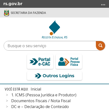
Ir
para
SECRETARIA DA FAZENDA
o
conteúdo
Ir
para
o
menu
Busque
Bus
Ir
o
para
seu
a
serviço
busca
Início
Inicial
do
1. ICMS (Pessoa Jurídica e Produtor)
conteúdo
Documentos Fiscais / Nota Fiscal
DC-e – Declaração de Conteúdo