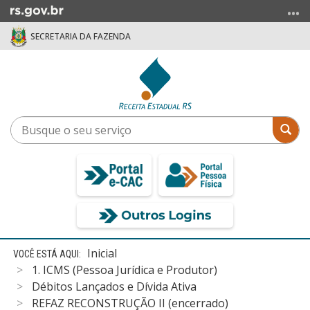
Ir
para
SECRETARIA DA FAZENDA
o
conteúdo
Ir
para
o
menu
Busque
Bus
Ir
o
para
seu
a
serviço
busca
Início
Inicial
do
1. ICMS (Pessoa Jurídica e Produtor)
conteúdo
Débitos Lançados e Dívida Ativa
REFAZ RECONSTRUÇÃO II (encerrado)