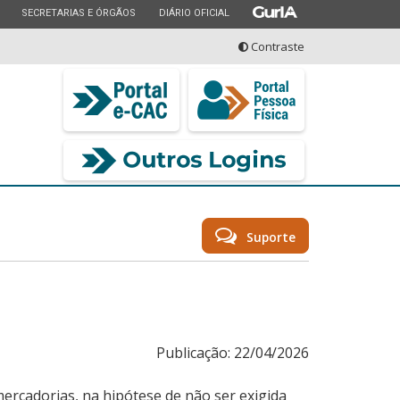
ESTADO
ESTADO
ESTADO
SECRETARIAS E ÓRGÃOS
DIÁRIO OFICIAL
Contraste
seu serviço
Suporte
Publicação: 22/04/2026
ercadorias, na hipótese de não ser exigida