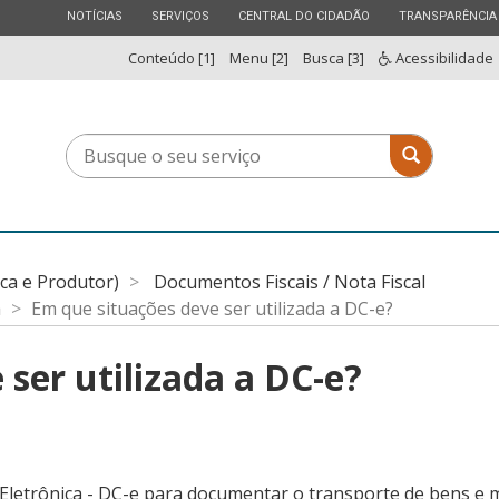
ESTADO
ESTADO
ESTADO
ESTADO
NOTÍCIAS
SERVIÇOS
CENTRAL DO CIDADÃO
TRANSPARÊNCIA
Conteúdo [1]
Menu [2]
Busca [3]
Acessibilidade
Busque
Busque o 
o
seu
serviço
ica e Produtor)
Documentos Fiscais / Nota Fiscal
a
Em que situações deve ser utilizada a DC-e?
ser utilizada a DC-e?
Eletrônica - DC-e para documentar o transporte de bens e m