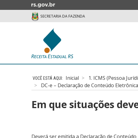
Ir
para
SECRETARIA DA FAZENDA
o
conteúdo
Ir
para
o
menu
Ir
Início
para
do
a
Inicial
1. ICMS (Pessoa Juríd
conteúdo
busca
DC-e – Declaração de Conteúdo Eletrônic
Em que situações deve 
Deverá ser emitida a Declaração de Conteúdo 