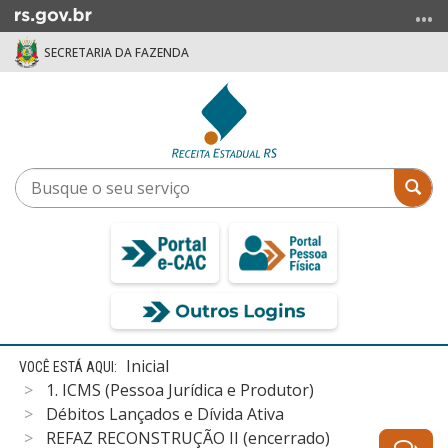
Ir
para
SECRETARIA DA FAZENDA
o
conteúdo
Ir
para
o
menu
Busque
Bus
Ir
o
para
seu
a
serviço
busca
Início
Inicial
do
1. ICMS (Pessoa Jurídica e Produtor)
conteúdo
Débitos Lançados e Dívida Ativa
REFAZ RECONSTRUÇÃO II (encerrado)