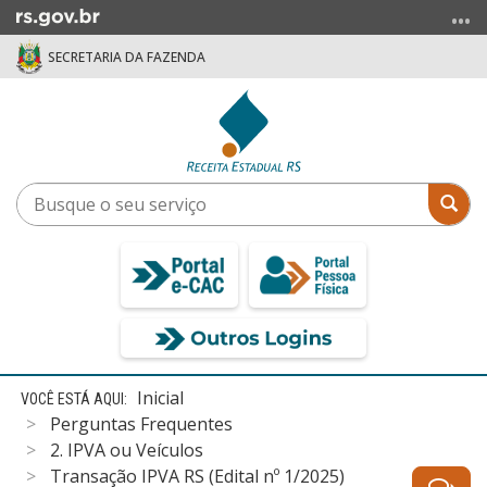
Ir
para
SECRETARIA DA FAZENDA
o
conteúdo
Ir
para
o
menu
Busque
Bus
Ir
o
para
seu
a
serviço
busca
Início
Inicial
do
Perguntas Frequentes
conteúdo
2. IPVA ou Veículos
Transação IPVA RS (Edital nº 1/2025)