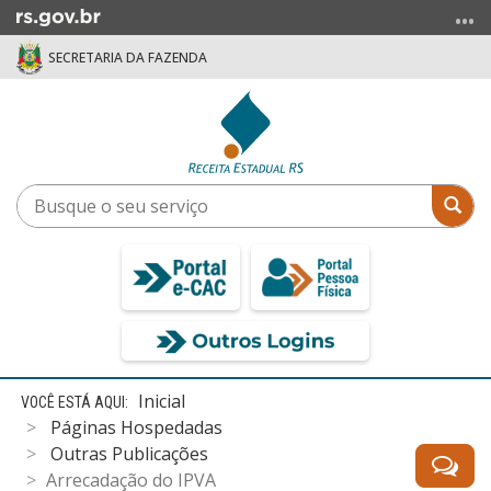
Ir
para
SECRETARIA DA FAZENDA
o
conteúdo
Ir
para
o
menu
Busque
Bus
Ir
o
para
seu
a
serviço
busca
Início
Inicial
do
Páginas Hospedadas
conteúdo
Outras Publicações
Arrecadação do IPVA