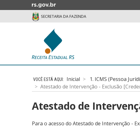
Ir
para
SECRETARIA DA FAZENDA
o
conteúdo
Ir
para
o
menu
Ir
Início
para
do
a
Inicial
1. ICMS (Pessoa Juríd
conteúdo
busca
Atestado de Intervenção - Exclusão [Crede
Atestado de Intervenç
Para o acesso do Atestado de Intervenção - Ex