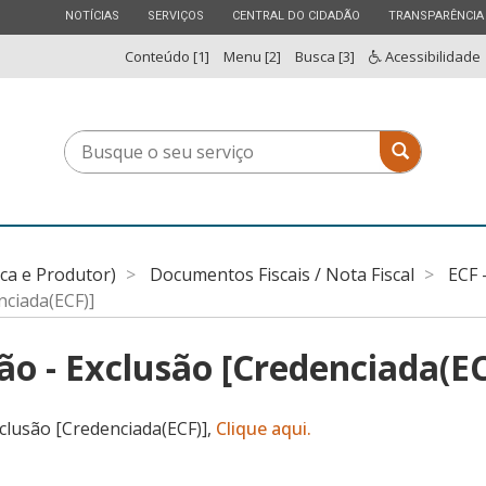
ESTADO
ESTADO
ESTADO
ESTADO
NOTÍCIAS
SERVIÇOS
CENTRAL DO CIDADÃO
TRANSPARÊNCIA
Conteúdo [1]
Menu [2]
Busca [3]
Acessibilidade
Busque
Busque o 
o
seu
serviço
ica e Produtor)
Documentos Fiscais / Nota Fiscal
ECF 
nciada(ECF)]
ão - Exclusão [Credenciada(EC
clusão [Credenciada(ECF)],
Clique aqui.