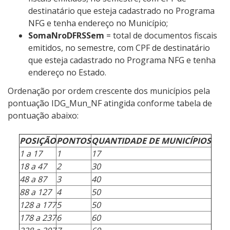
destinatário que esteja cadastrado no Programa
NFG e tenha endereço no Município;
SomaNroDFRSSem
= total de documentos fiscais
emitidos, no semestre, com CPF de destinatário
que esteja cadastrado no Programa NFG e tenha
endereço no Estado.
Ordenação por ordem crescente dos municípios pela
pontuação IDG_Mun_NF atingida conforme tabela de
pontuação abaixo:
POSIÇÃO
PONTOS
QUANTIDADE DE MUNICÍPIOS
1 a 17
1
17
18 a 47
2
30
48 a 87
3
40
88 a 127
4
50
128 a 177
5
50
178 a 237
6
60