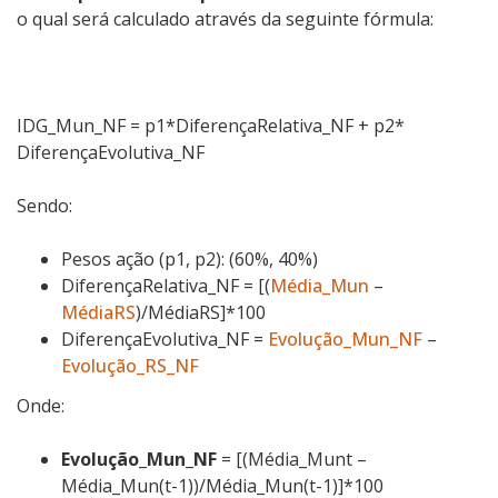
o qual será calculado através da seguinte fórmula:
IDG_Mun_NF = p1*DiferençaRelativa_NF + p2*
DiferençaEvolutiva_NF
Sendo:
Pesos ação (p1, p2): (60%, 40%)
DiferençaRelativa_NF = [(
Média_Mun
–
MédiaRS
)/MédiaRS]*100
DiferençaEvolutiva_NF =
Evolução_Mun_NF
–
Evolução_RS_NF
Onde:
Evolução_Mun_NF
= [(Média_Munt –
Média_Mun(t-1))/Média_Mun(t-1)]*100