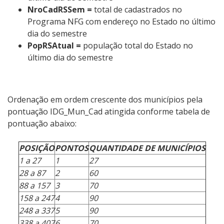
NroCadRSSem =
total de cadastrados no
Programa NFG com endereço no Estado no último
dia do semestre
PopRSAtual =
população total do Estado no
último dia do semestre
Ordenação em ordem crescente dos municípios pela
pontuação IDG_Mun_Cad atingida conforme tabela de
pontuação abaixo:
POSIÇÃO
PONTOS
QUANTIDADE DE MUNICÍPIOS
1 a 27
1
27
28 a 87
2
60
88 a 157
3
70
158 a 247
4
90
248 a 337
5
90
338 a 407
6
70