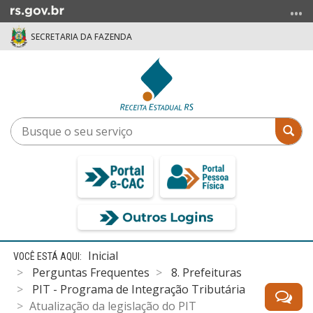
Ir
para
SECRETARIA DA FAZENDA
o
conteúdo
Ir
para
o
menu
Busque
Bus
Ir
o
para
seu
a
serviço
busca
Início
Inicial
do
Perguntas Frequentes
8. Prefeituras
conteúdo
PIT - Programa de Integração Tributária
Atualização da legislação do PIT