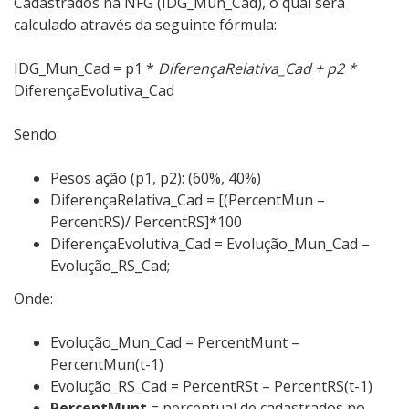
Cadastrados na NFG (IDG_Mun_Cad), o qual será
calculado através da seguinte fórmula:
IDG_Mun_Cad = p1 *
DiferençaRelativa_Cad + p2 *
DiferençaEvolutiva_Cad
Sendo:
Pesos ação (p1, p2): (60%, 40%)
DiferençaRelativa_Cad = [(PercentMun –
PercentRS)/ PercentRS]*100
DiferençaEvolutiva_Cad = Evolução_Mun_Cad –
Evolução_RS_Cad;
Onde:
Evolução_Mun_Cad = PercentMunt –
PercentMun(t-1)
Evolução_RS_Cad = PercentRSt – PercentRS(t-1)
PercentMunt
= percentual de cadastrados no