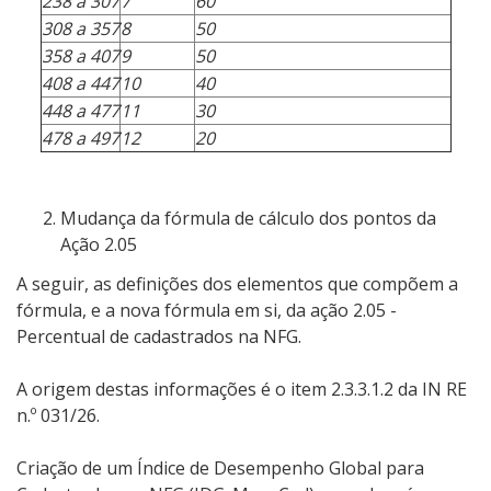
238 a 307
7
60
308 a 357
8
50
358 a 407
9
50
408 a 447
10
40
448 a 477
11
30
478 a 497
12
20
Mudança da fórmula de cálculo dos pontos da
Ação 2.05
A seguir, as definições dos elementos que compõem a
fórmula, e a nova fórmula em si, da ação 2.05 -
Percentual de cadastrados na NFG.
A origem destas informações é o item 2.3.3.1.2 da IN RE
n.º 031/26.
Criação de um Índice de Desempenho Global para