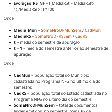
Evolução
_RS_NF
= [(MédiaRSt – MédiaRS(t-
1))/MédiaRS(t-1)]*100
Onde:
Média_Mun
=
SomaNroDFMunSem
/
CadMun
MédiaRS
=
SomaNroDFRSSem
/
CadRS
t
= média do semestre de apuração
t – 1
= média do semestre anterior ao semestre de
apuração
Onde:
CadMun
= população total do Município
cadastrada no Programa NFG no último dia do
semestre;
CadRS
= população total do Estado cadastrada no
Programa NFG no último dia do semestre;
SomaNroDFMunSem
= total de documentos
fiscais emitidos, no semestre, com CPF de