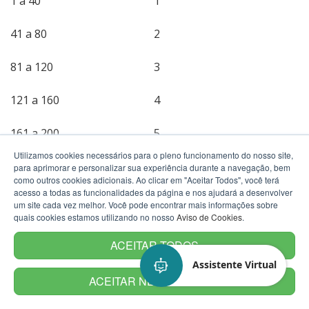
1 a 40
1
41 a 80
2
81 a 120
3
121 a 160
4
161 a 200
5
Utilizamos cookies necessários para o pleno funcionamento do nosso site,
201 a 240
6
para aprimorar e personalizar sua experiência durante a navegação, bem
como outros cookies adicionais. Ao clicar em "Aceitar Todos", você terá
acesso a todas as funcionalidades da página e nos ajudará a desenvolver
241 a 280
7
um site cada vez melhor. Você pode encontrar mais informações sobre
quais cookies estamos utilizando no nosso
Aviso de Cookies
.
281 a 320
8
ACEITAR TODOS
Assistente Virtual
321 a 360
9
ACEITAR NECESSÁRIOS
361 a 400
10