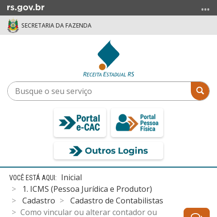
Ir
para
SECRETARIA DA FAZENDA
o
conteúdo
Ir
para
o
menu
Busque
Bus
Ir
o
para
seu
a
serviço
busca
Início
Inicial
do
1. ICMS (Pessoa Jurídica e Produtor)
conteúdo
Cadastro
Cadastro de Contabilistas
Como vincular ou alterar contador ou