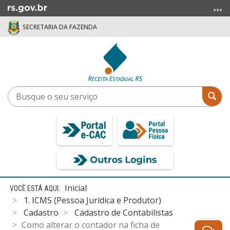
Ir
para
SECRETARIA DA FAZENDA
o
conteúdo
Ir
para
o
menu
Busque
Bus
Ir
o
para
seu
a
serviço
busca
Início
Inicial
do
1. ICMS (Pessoa Jurídica e Produtor)
conteúdo
Cadastro
Cadastro de Contabilistas
Como alterar o contador na ficha de