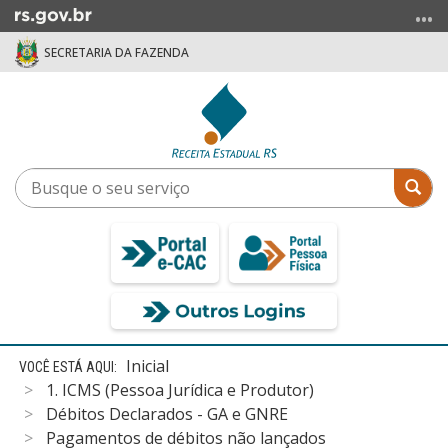
Ir
para
SECRETARIA DA FAZENDA
o
conteúdo
Ir
para
o
menu
Busque
Bus
Ir
o
para
seu
a
serviço
busca
Início
Inicial
do
1. ICMS (Pessoa Jurídica e Produtor)
conteúdo
Débitos Declarados - GA e GNRE
Pagamentos de débitos não lançados