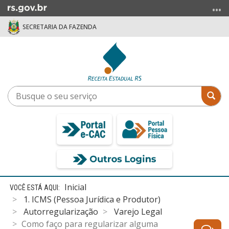
Ir
para
SECRETARIA DA FAZENDA
o
conteúdo
Ir
para
o
menu
Busque
Bus
Ir
o
para
seu
a
serviço
busca
Início
Inicial
do
1. ICMS (Pessoa Jurídica e Produtor)
conteúdo
Autorregularização
Varejo Legal
Como faço para regularizar alguma