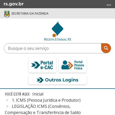
Ir
para
SECRETARIA DA FAZENDA
o
conteúdo
Ir
para
o
menu
Busque
Bus
Ir
o
para
seu
a
serviço
busca
Início
Inicial
do
1. ICMS (Pessoa Jurídica e Produtor)
conteúdo
LEGISLAÇÃO ICMS (Convênios,
Compensação e Transferência de Saldo