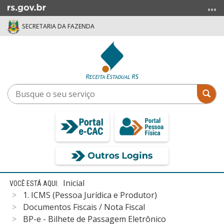
Ir
para
SECRETARIA DA FAZENDA
o
conteúdo
Ir
para
o
menu
Busque
Bus
Ir
o
para
seu
a
serviço
busca
Início
Inicial
do
1. ICMS (Pessoa Jurídica e Produtor)
conteúdo
Documentos Fiscais / Nota Fiscal
BP-e - Bilhete de Passagem Eletrônico