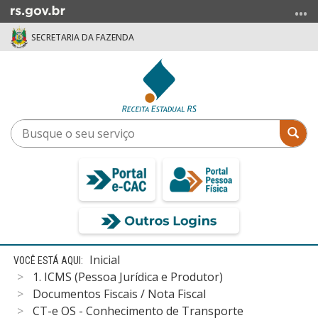
Ir
para
SECRETARIA DA FAZENDA
o
conteúdo
Ir
para
o
menu
Busque
Bus
Ir
o
para
seu
a
serviço
busca
Início
Inicial
do
1. ICMS (Pessoa Jurídica e Produtor)
conteúdo
Documentos Fiscais / Nota Fiscal
CT-e OS - Conhecimento de Transporte