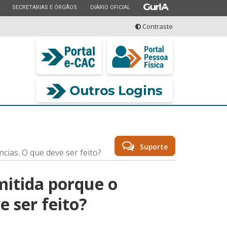
ESTADO
ESTADO
ESTADO
SECRETARIAS E ÓRGÃOS
DIÁRIO OFICIAL
Contraste
seu serviço
Suporte
cias. O que deve ser feito?
mitida porque o
 ser feito?