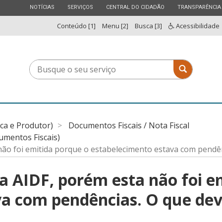
ESTADO
ESTADO
ESTADO
ESTADO
NOTÍCIAS
SERVIÇOS
CENTRAL DO CIDADÃO
TRANSPARÊNCIA
Conteúdo [1]
Menu [2]
Busca [3]
Acessibilidade
Busque
Busque o 
o
seu
serviço
ica e Produtor)
Documentos Fiscais / Nota Fiscal
umentos Fiscais)
 não foi emitida porque o estabelecimento estava com pendên
 a AIDF, porém esta não foi e
a com pendências. O que deve