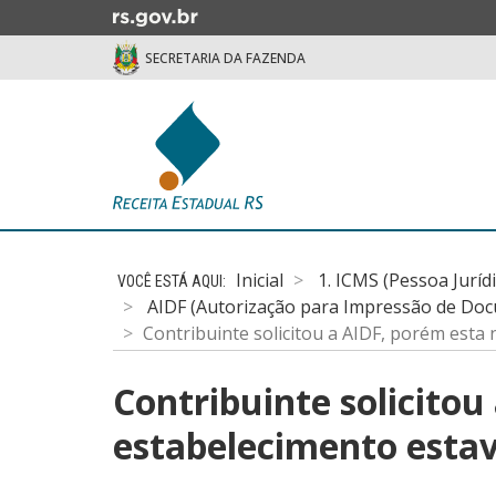
Ir
para
SECRETARIA DA FAZENDA
o
conteúdo
Ir
para
o
menu
Ir
Início
para
do
a
Inicial
1. ICMS (Pessoa Juríd
conteúdo
busca
AIDF (Autorização para Impressão de Doc
Contribuinte solicitou a AIDF, porém esta
Contribuinte solicitou
estabelecimento estav