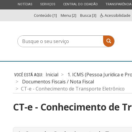
ESTADO
ESTADO
ESTADO
ESTADO
NOTÍCIAS
SERVIÇOS
CENTRAL DO CIDADÃO
TRANSPARÊNCIA
Conteúdo [1]
Menu [2]
Busca [3]
Acessibilidade
Busque
Busque o 
o
seu
serviço
Inicial
1. ICMS (Pessoa Jurídica e Pr
Documentos Fiscais / Nota Fiscal
CT-e - Conhecimento de Transporte Eletrônico
CT-e - Conhecimento de Tr