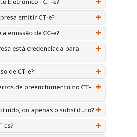
e Eletrônico - CT-e?
presa emitir CT-e?
 a emissão de CC-e?
esa está credenciada para
lso de CT-e?
 erros de preenchimento no CT-
ituído, ou apenas o substituto?
T-es?