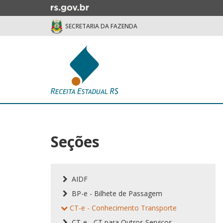
Ir
para
SECRETARIA DA FAZENDA
o
conteúdo
Ir
para
o
menu
Ir
Início
para
do
a
conteúdo
busca
Seções
AIDF
BP-e - Bilhete de Passagem
CT-e - Conhecimento Transporte
CT-e - CT para Outros Serviços