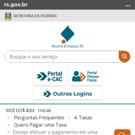
Ir
para
SECRETARIA DA FAZENDA
o
conteúdo
Ir
para
o
menu
Busque
Bus
Ir
o
para
seu
a
serviço
busca
Início
Inicial
do
Perguntas Frequentes
4. Taxas
conteúdo
Quero Pagar uma Taxa
Desejo efetuar o pagamento em uma