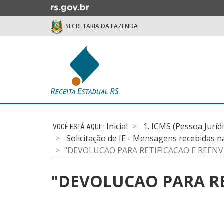
Ir
para
SECRETARIA DA FAZENDA
o
conteúdo
Ir
para
o
menu
Ir
Início
para
do
a
Inicial
1. ICMS (Pessoa Juríd
conteúdo
busca
Solicitação de IE - Mensagens recebidas n
"DEVOLUCAO PARA RETIFICACAO E REENV
"DEVOLUCAO PARA RE