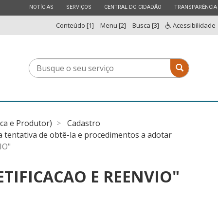
ESTADO
ESTADO
ESTADO
ESTADO
NOTÍCIAS
SERVIÇOS
CENTRAL DO CIDADÃO
TRANSPARÊNCIA
Conteúdo [1]
Menu [2]
Busca [3]
Acessibilidade
Busque
Busque o 
o
seu
serviço
ica e Produtor)
Cadastro
a tentativa de obtê-la e procedimentos a adotar
IO"
TIFICACAO E REENVIO"