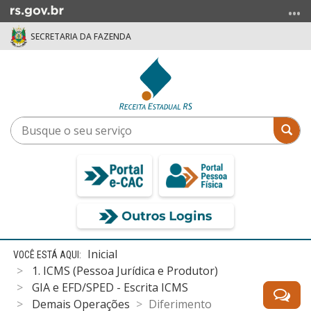
Ir
para
SECRETARIA DA FAZENDA
o
conteúdo
Ir
para
o
menu
Busque
Bus
Ir
o
para
seu
a
serviço
busca
Início
Inicial
do
1. ICMS (Pessoa Jurídica e Produtor)
conteúdo
GIA e EFD/SPED - Escrita ICMS
Demais Operações
Diferimento