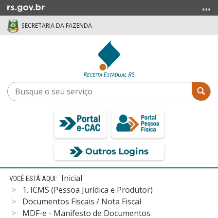
Ir
para
SECRETARIA DA FAZENDA
o
conteúdo
Ir
para
o
menu
Busque
Bus
Ir
o
para
seu
a
serviço
busca
Início
Inicial
do
1. ICMS (Pessoa Jurídica e Produtor)
conteúdo
Documentos Fiscais / Nota Fiscal
MDF-e - Manifesto de Documentos