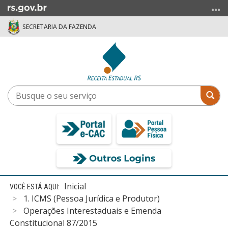
Ir
para
SECRETARIA DA FAZENDA
o
conteúdo
Ir
para
o
menu
Busque
Bus
Ir
o
para
seu
a
serviço
busca
Início
Inicial
do
1. ICMS (Pessoa Jurídica e Produtor)
conteúdo
Operações Interestaduais e Emenda
Constitucional 87/2015