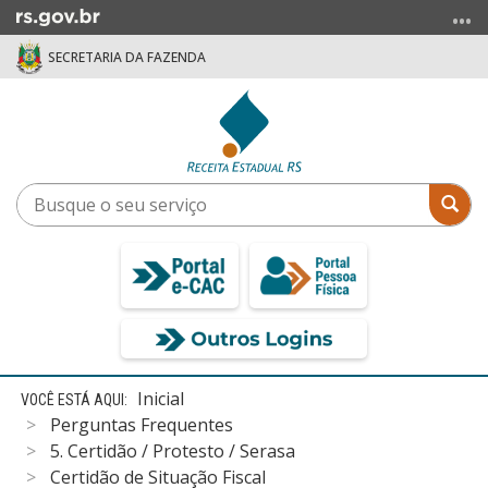
Ir
para
SECRETARIA DA FAZENDA
o
conteúdo
Ir
para
o
menu
Busque
Bus
Ir
o
para
seu
a
serviço
busca
Início
Inicial
do
Perguntas Frequentes
conteúdo
5. Certidão / Protesto / Serasa
Certidão de Situação Fiscal