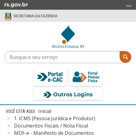
Ir
para
SECRETARIA DA FAZENDA
o
conteúdo
Ir
para
o
menu
Busque
Bus
Ir
o
para
seu
a
serviço
busca
Início
Inicial
do
1. ICMS (Pessoa Jurídica e Produtor)
conteúdo
Documentos Fiscais / Nota Fiscal
MDF-e - Manifesto de Documentos