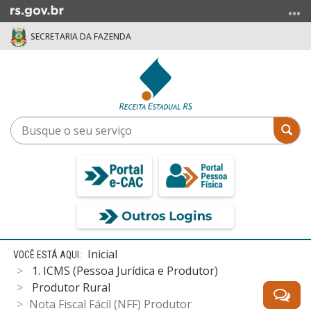
Ir
para
SECRETARIA DA FAZENDA
o
conteúdo
Ir
para
o
menu
Busque
Bus
Ir
o
para
seu
a
serviço
busca
Início
Inicial
do
1. ICMS (Pessoa Jurídica e Produtor)
conteúdo
Produtor Rural
Nota Fiscal Fácil (NFF) Produtor