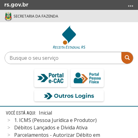
Ir
para
SECRETARIA DA FAZENDA
o
conteúdo
Ir
para
o
menu
Busque
Bus
Ir
o
para
seu
a
serviço
busca
Início
Inicial
do
1. ICMS (Pessoa Jurídica e Produtor)
conteúdo
Débitos Lançados e Dívida Ativa
Parcelamentos - Autorizar Débito em