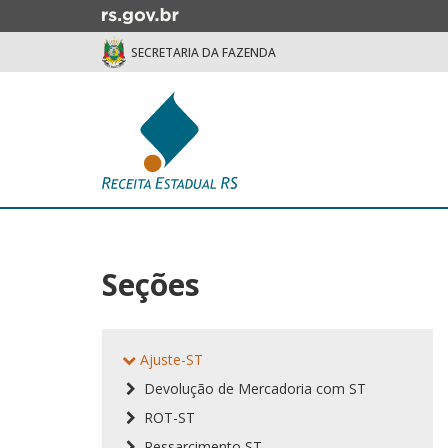
Ir
para
SECRETARIA DA FAZENDA
o
conteúdo
Ir
para
o
menu
Ir
Início
para
do
a
conteúdo
busca
Seções
Ajuste-ST
Devolução de Mercadoria com ST
ROT-ST
Ressarcimento ST