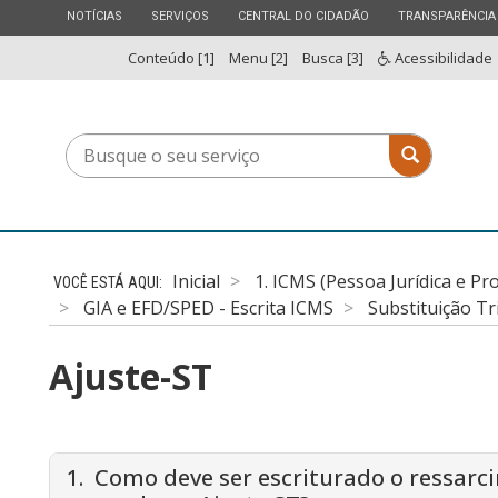
ESTADO
ESTADO
ESTADO
ESTADO
NOTÍCIAS
SERVIÇOS
CENTRAL DO CIDADÃO
TRANSPARÊNCIA
Conteúdo [1]
Menu [2]
Busca [3]
Acessibilidade
Busque
Busque o 
o
seu
serviço
Inicial
1. ICMS (Pessoa Jurídica e Pr
GIA e EFD/SPED - Escrita ICMS
Substituição Tr
Ajuste-ST
1. Como deve ser escriturado o ressa