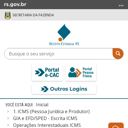
Ir
para
SECRETARIA DA FAZENDA
o
conteúdo
Ir
para
o
menu
Busque
Bus
Ir
o
para
seu
a
serviço
busca
Início
Inicial
do
1. ICMS (Pessoa Jurídica e Produtor)
conteúdo
GIA e EFD/SPED - Escrita ICMS
Operações Interestaduais ICMS