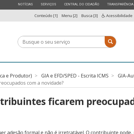
ESTADO
ESTADO
ESTADO
ESTADO
NOTÍCIAS
SERVIÇOS
CENTRAL DO CIDADÃO
TRANSPARÊNCIA
Conteúdo [1]
Menu [2]
Busca [3]
Acessibilidade
Busque
Busque o 
o
seu
serviço
ica e Produtor)
GIA e EFD/SPED - Escrita ICMS
GIA-Au
preocupados com a novidade?
tribuintes ficarem preocupa
uer adesão formal e não é irretratável. O contribuinte pod