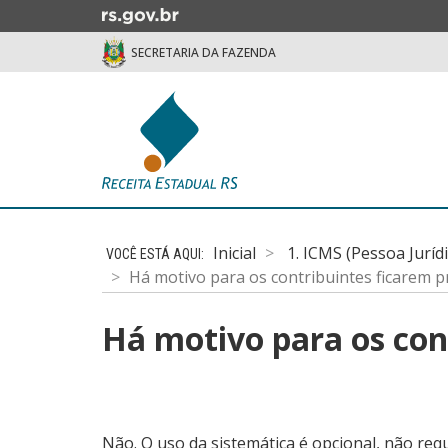
Ir
para
SECRETARIA DA FAZENDA
o
conteúdo
Ir
para
o
menu
Ir
Início
para
do
a
Inicial
1. ICMS (Pessoa Juríd
conteúdo
busca
Há motivo para os contribuintes ficarem 
Há motivo para os con
Não. O uso da sistemática é opcional, não req