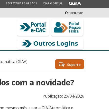
ESTADO
ESTADO
ESTADO
SECRETARIAS E ÓRGÃOS
DIÁRIO OFICIAL
Contraste
seu serviço
tomática (GIAA)
Suporte
dos com a novidade?
Publicação: 29/04/2026
e, no mesmo mês, usar a GIA-Automática e