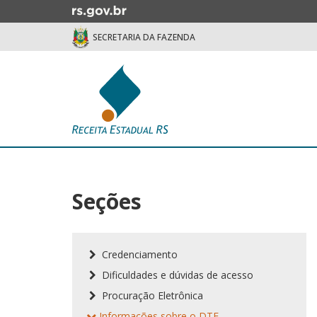
Ir
para
SECRETARIA DA FAZENDA
o
conteúdo
Ir
para
o
menu
Ir
Início
para
do
a
conteúdo
busca
Seções
Credenciamento
Dificuldades e dúvidas de acesso
Procuração Eletrônica
Informações sobre o DTE