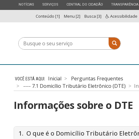
ESTADO
ESTADO
ESTADO
ESTADO
NOTÍCIAS
SERVIÇOS
CENTRAL DO CIDADÃO
TRANSPARÊNCIA
Conteúdo [1]
Menu [2]
Busca [3]
Acessibilidade
Busque
Busque o 
o
seu
serviço
Inicial
Perguntas Frequentes
---- 7.1 Domicílio Tributário Eletrônico (DTE)
I
Informações sobre o DTE
1. O que é o Domicílio Tributário Eletrô