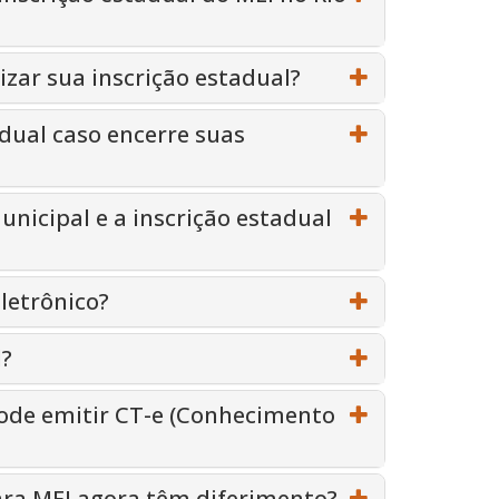
izar sua inscrição estadual?
adual caso encerre suas
unicipal e a inscrição estadual
letrônico?
l?
pode emitir CT-e (Conhecimento
ara MEI agora têm diferimento?