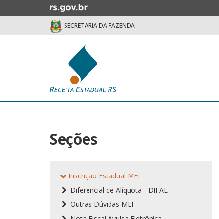
Ir
para
SECRETARIA DA FAZENDA
o
conteúdo
Ir
para
o
menu
Ir
Início
para
do
a
conteúdo
busca
Seções
Inscrição Estadual MEI
Diferencial de Alíquota - DIFAL
Outras Dúvidas MEI
Nota Fiscal Avulsa Eletrônica -