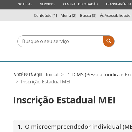
ESTADO
ESTADO
ESTADO
ESTADO
NOTÍCIAS
SERVIÇOS
CENTRAL DO CIDADÃO
TRANSPARÊNCIA
Conteúdo [1]
Menu [2]
Busca [3]
Acessibilidade
Busque
Busque o 
o
seu
serviço
Inicial
1. ICMS (Pessoa Jurídica e Pr
Inscrição Estadual MEI
Inscrição Estadual MEI
1. O microempreendedor individual (MEI