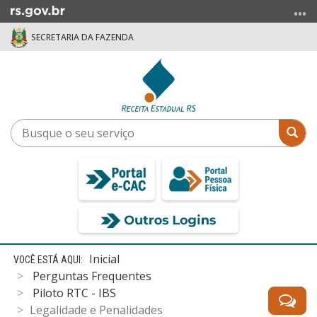
Ir
para
SECRETARIA DA FAZENDA
o
conteúdo
Ir
para
o
menu
Busque
Bus
Ir
o
para
seu
a
serviço
busca
Início
Inicial
do
Perguntas Frequentes
conteúdo
Piloto RTC - IBS
Legalidade e Penalidades