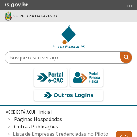
Ir
para
SECRETARIA DA FAZENDA
o
conteúdo
Ir
para
o
menu
Busque
Bus
Ir
o
para
seu
a
serviço
busca
Início
Inicial
do
Páginas Hospedadas
conteúdo
Outras Publicações
Lista de Empresas Credenciadas no Piloto