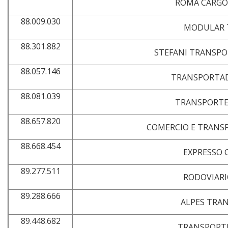
ROMA CARGO 
88.009.030
MODULAR 
88.301.882
STEFANI TRANSPO
88.057.146
TRANSPORTAD
88.081.039
TRANSPORTE
88.657.820
COMERCIO E TRANS
88.668.454
EXPRESSO 
89.277.511
RODOVIARI
89.288.666
ALPES TRA
89.448.682
TRANSPORTE