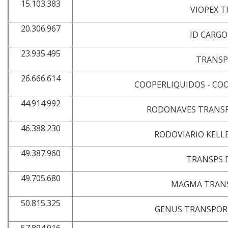
15.103.383
VIOPEX 
20.306.967
ID CARGO
23.935.495
TRANSP
26.666.614
COOPERLIQUIDOS - COO
44.914.992
RODONAVES TRANSP
46.388.230
RODOVIARIO KELL
49.387.960
TRANSPS 
49.705.680
MAGMA TRANS
50.815.325
GENUS TRANSPORT