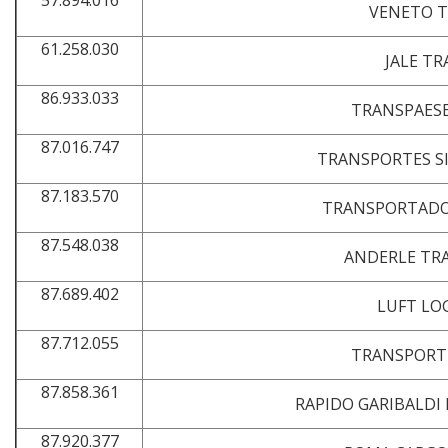
57.894.016
VENETO T
61.258.030
JALE T
86.933.033
TRANSPAESE
87.016.747
TRANSPORTES SI
87.183.570
TRANSPORTADO
87.548.038
ANDERLE TR
87.689.402
LUFT LO
87.712.055
TRANSPORT
87.858.361
RAPIDO GARIBALDI
87.920.377