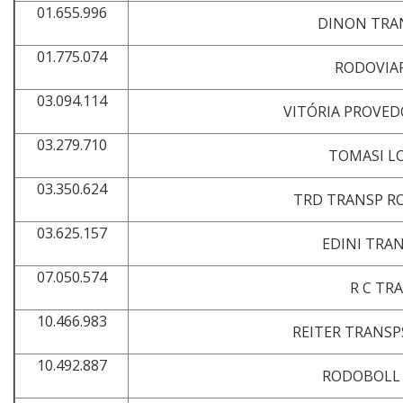
01.655.996
DINON TRA
01.775.074
RODOVIAR
03.094.114
VITÓRIA PROVED
03.279.710
TOMASI L
03.350.624
TRD TRANSP R
03.625.157
EDINI TRA
07.050.574
R C TR
10.466.983
REITER TRANSP
10.492.887
RODOBOLL 