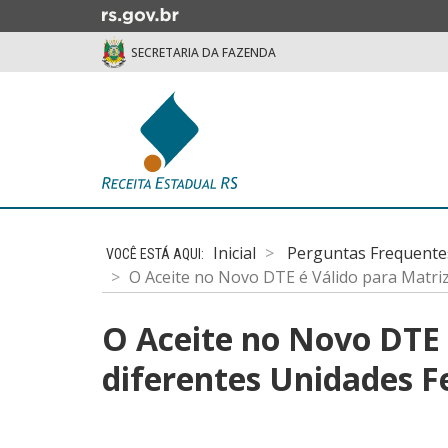
Ir
para
SECRETARIA DA FAZENDA
o
conteúdo
Ir
para
o
menu
Ir
Início
para
do
a
Inicial
Perguntas Frequente
conteúdo
busca
O Aceite no Novo DTE é Válido para Matriz 
O Aceite no Novo DTE é
diferentes Unidades F