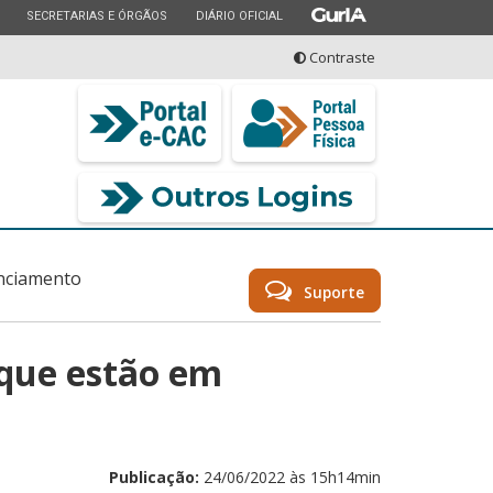
ESTADO
ESTADO
ESTADO
SECRETARIAS E ÓRGÃOS
DIÁRIO OFICIAL
Contraste
seu serviço
nciamento
Suporte
 que estão em
Publicação:
24/06/2022 às 15h14min