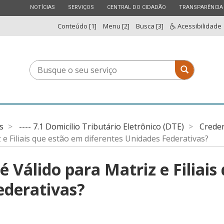
ESTADO
ESTADO
ESTADO
ESTADO
NOTÍCIAS
SERVIÇOS
CENTRAL DO CIDADÃO
TRANSPARÊNCIA
Conteúdo [1]
Menu [2]
Busca [3]
Acessibilidade
Busque
Busque o 
o
seu
serviço
s
---- 7.1 Domicílio Tributário Eletrônico (DTE)
Crede
e Filiais que estão em diferentes Unidades Federativas?
 Válido para Matriz e Filiais
ederativas?