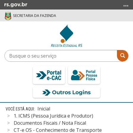
Ir
para
SECRETARIA DA FAZENDA
o
conteúdo
Ir
para
o
menu
Busque
Bus
Ir
o
para
seu
a
serviço
busca
Início
Inicial
do
1. ICMS (Pessoa Jurídica e Produtor)
conteúdo
Documentos Fiscais / Nota Fiscal
CT-e OS - Conhecimento de Transporte