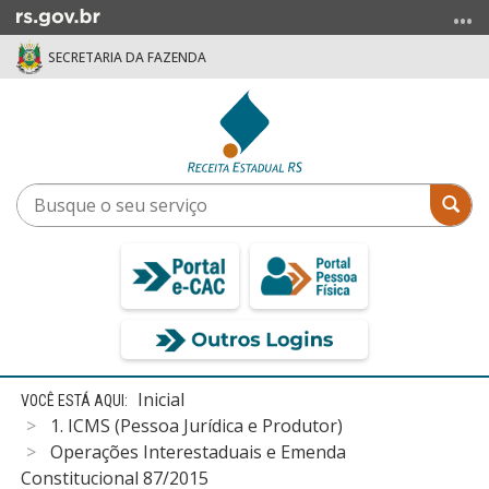
Ir
para
SECRETARIA DA FAZENDA
o
conteúdo
Ir
para
o
menu
Busque
Bus
Ir
o
para
seu
a
serviço
busca
Início
Inicial
do
1. ICMS (Pessoa Jurídica e Produtor)
conteúdo
Operações Interestaduais e Emenda
Constitucional 87/2015